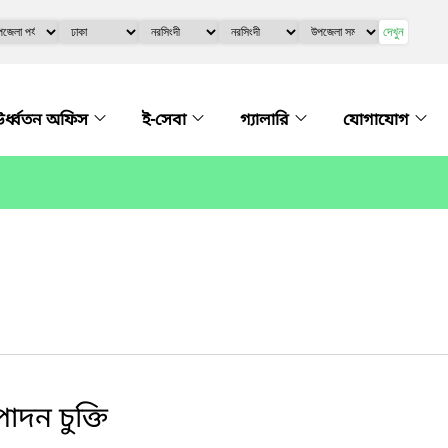
দেখুন
র্ধ্বতন অফিস
ই-সেবা
গ্যালারি
যোগাযোগ
াদন চুক্তি