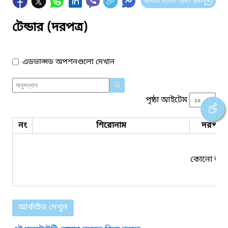
আপনার মতামত প্রদান করুন
টেন্ডার (দরপত্র)
এডভান্সড অপশনগুলো দেখান
পৃষ্ঠা আইটেম
নং
শিরোনাম
দরপত্র 
কোনো তথ্য
আর্কাইভ দেখুন