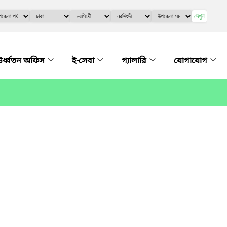
দেখুন
র্ধ্বতন অফিস
ই-সেবা
গ্যালারি
যোগাযোগ